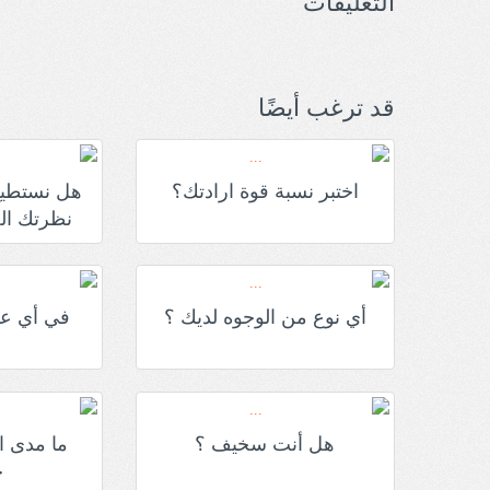
التعليقات
قد ترغب أيضًا
اختبر نسبة قوة ارادتك؟
هل نستطيع
نظرتك الح
أي نوع من الوجوه لديك ؟
في أي عق
هل أنت سخيف ؟
ما مدى ا
ح