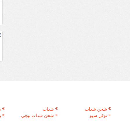
شحن شدات
شدات
م
نوفل سيو
شحن شدات ببجي
و