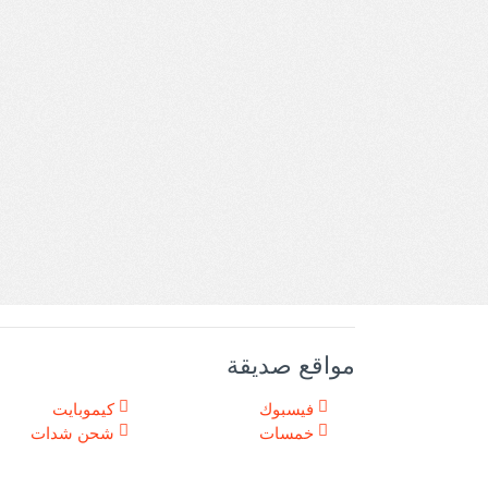
مواقع صديقة
فيسبوك
كيموبايت
خمسات
شحن شدات