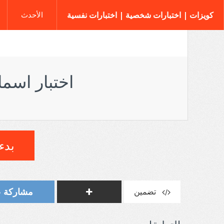
كويزات | اختبارات شخصية | اختبارات نفسية
الأحدث
اختبار اسما
بدء 
مشاركة على t
تضمين